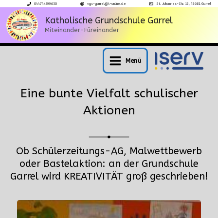
Zum
04474/899650
vgs-garrel@t-online.de
St. Johannes-Str. 12, 49681 Garrel
Inhalt
Katholische Grundschule Garrel
Miteinander-Füreinander
springen
Menü
Main
Menu
Eine bunte Vielfalt schulischer
Aktionen
Ob Schülerzeitungs-AG, Malwettbewerb
oder Bastelaktion: an der Grundschule
Garrel wird KREATIVITÄT groß geschrieben!