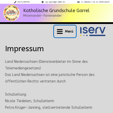
Zum
04474/899650
vgs-garrel@t-online.de
St. Johannes-Str. 12, 49681 Garrel
Inhalt
Katholische Grundschule Garrel
Miteinander-Füreinander
springen
Menü
Main
Menu
Impressum
Land Niedersachsen (Diensteanbieter im Sinne des
Telemediengesetzes)
Das Land Niedersachsen ist eine juristische Person des
öffentlichen Rechts vertreten durch
Schulleitung:
Nicole Tiedeken, Schulleiterin
Petra Krüger-Janning, stellvertretende Schulleiterin