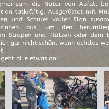
emeinsam die Natur von Abfall bef
Aktion tatkräftig. Ausgerüstet mit M
nen und Schüler voller Elan zusa
iterinnen aus, um den herumli
den Straßen und Plätzen oder dem 
lich gar nicht schön, wenn achtlos we
t.
geht alle etwas an!