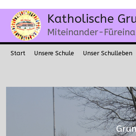
Zum
Katholische Gr
Inhalt
springen
Miteinander-Fürein
Start
Unsere Schule
Unser Schulleben
Grun