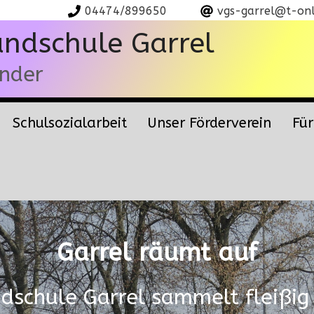
04474/899650
vgs-garrel@t-onl
undschule Garrel
ander
Schulsozialarbeit
Unser Förderverein
Für
Garrel räumt auf
dschule Garrel sammelt fleißig