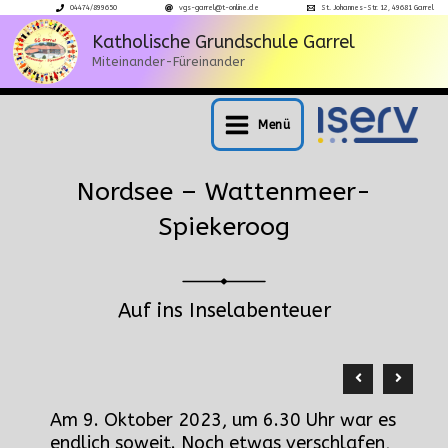
Zum
04474/899650
vgs-garrel@t-online.de
St. Johannes-Str. 12, 49681 Garrel
Inhalt
Katholische Grundschule Garrel
Miteinander-Füreinander
springen
Menü
Main
Menu
Nordsee – Wattenmeer-
Spiekeroog
Auf ins Inselabenteuer
Am 9. Oktober 2023, um 6.30 Uhr war es
endlich soweit. Noch etwas verschlafen,